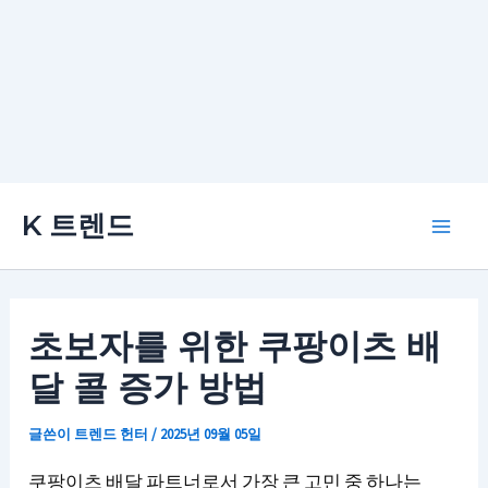
콘
K 트렌드
텐
Main
츠
로
Men
건
초보자를 위한 쿠팡이츠 배
너
달 콜 증가 방법
뛰
기
글쓴이
트렌드 헌터
/
2025년 09월 05일
쿠팡이츠 배달 파트너로서 가장 큰 고민 중 하나는