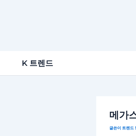
콘
K 트렌드
텐
츠
로
건
너
뛰
메가스
기
글쓴이
트렌드