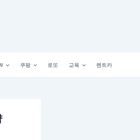
EW
쿠팡
로또
교육
렌트카
략