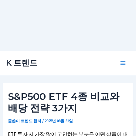
콘
K 트렌드
텐
Main
츠
로
Men
건
S&P500 ETF 4종 비교와
너
배당 전략 3가지
뛰
기
글쓴이
트렌드 헌터
/
2025년 08월 31일
ETF 투자 시 가장 많이 고민하는 부분은 어떤 상품이 내