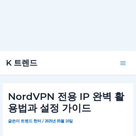
콘
K 트렌드
텐
Main
츠
로
Men
건
NordVPN 전용 IP 완벽 활
너
용법과 설정 가이드
뛰
기
글쓴이
트렌드 헌터
/
2025년 05월 10일