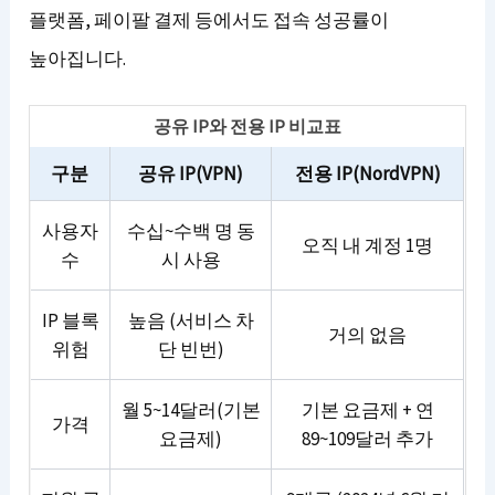
플랫폼, 페이팔 결제 등에서도 접속 성공률이
높아집니다.
공유 IP와 전용 IP 비교표
구분
공유 IP(VPN)
전용 IP(NordVPN)
사용자
수십~수백 명 동
오직 내 계정 1명
수
시 사용
IP 블록
높음 (서비스 차
거의 없음
위험
단 빈번)
월 5~14달러(기본
기본 요금제 + 연
가격
요금제)
89~109달러 추가