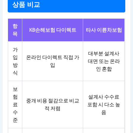
상품 비교
항
KB손해보험 다이렉트
타사 이륜차보험
목
가
대부분 설계사
입
온라인 다이렉트 직접 가
대면 또는 온라
방
입
인 혼합
식
보
험
설계사 수수료
중개 비용 절감으로 비교
료
포함 시 다소 높
적 저렴
수
음
준