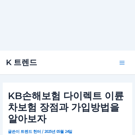
콘
K 트렌드
텐
Main
츠
로
Men
건
KB손해보험 다이렉트 이륜
너
차보험 장점과 가입방법을
뛰
기
알아보자
글쓴이
트렌드 헌터
/
2025년 05월 24일