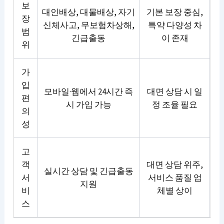
보
대인배상, 대물배상, 자기
기본 보장 중심,
장
신체사고, 무보험차상해,
특약 다양성 차
범
긴급출동
이 존재
위
가
입
모바일·웹에서 24시간 즉
대면 상담 시 일
편
시 가입 가능
정 조율 필요
의
성
고
객
대면 상담 위주,
실시간 상담 및 긴급출동
서
서비스 품질 업
지원
비
체별 상이
스