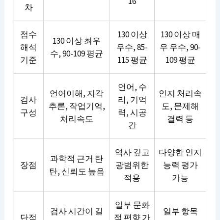
16
차
점수
130 이상
130 이상 매
130 이상 최우
해석
우수, 85-
우 우수, 90-
수, 90-109 평균
기준
115 평균
109 평균
언어, 수
언어이해, 지각
인지 처리속
검사
리, 기억
추론, 작업기억,
도, 문제해
구성
력, 시공
처리속도
결력 등
간
역사 깊고
다양한 인지
과학적 근거 탄
장점
광범위한
능력 평가
탄, 신뢰도 높음
적용
가능
일부 문화
검사 시간이 길
일부 항목
단점
적 편향 가