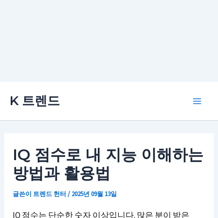
콘
K 트렌드
텐
Main
츠
로
Men
건
IQ 점수로 내 지능 이해하는
너
방법과 활용법
뛰
기
글쓴이
트렌드 헌터
/
2025년 09월 13일
IQ 점수는 단순한 숫자 이상입니다. 많은 분이 받은