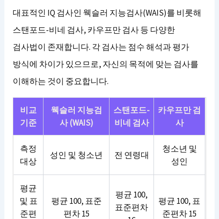
대표적인 IQ 검사인 웩슬러 지능검사(WAIS)를 비롯해
스탠포드-비네 검사, 카우프만 검사 등 다양한
검사법이 존재합니다. 각 검사는 점수 해석과 평가
방식에 차이가 있으므로, 자신의 목적에 맞는 검사를
이해하는 것이 중요합니다.
비교
웩슬러 지능검
스탠포드-
카우프만 검
기준
사 (WAIS)
비네 검사
사
측정
청소년 및
성인 및 청소년
전 연령대
대상
성인
평균
평균 100,
및 표
평균 100, 표준
평균 100, 표
표준편차
준편
편차 15
준편차 15