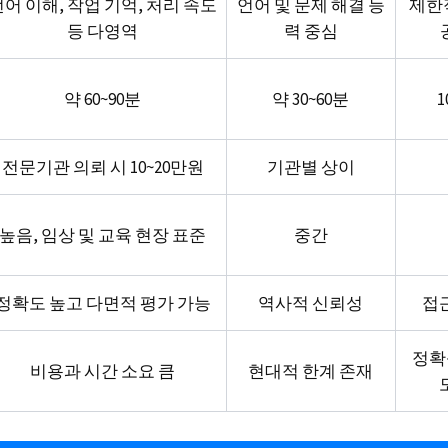
언어 이해, 작업 기억, 처리 속도
언어 및 문제 해결 능
제한적
등 다영역
력 중심
약 60~90분
약 30~60분
1
전문기관 의뢰 시 10~20만원
기관별 상이
높음, 임상 및 교육 현장 표준
중간
정확도 높고 다면적 평가 가능
역사적 신뢰성
접
정확
비용과 시간 소요 큼
현대적 한계 존재