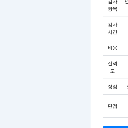
검사
항목
검사
시간
비용
신뢰
도
장점
단점