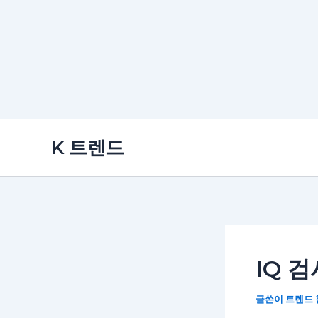
콘
K 트렌드
텐
츠
로
건
너
뛰
IQ 
기
글쓴이
트렌드