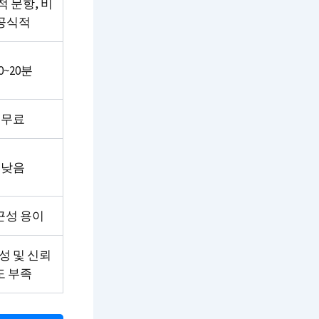
 문항, 비
공식적
0~20분
무료
낮음
근성 용이
성 및 신뢰
도 부족