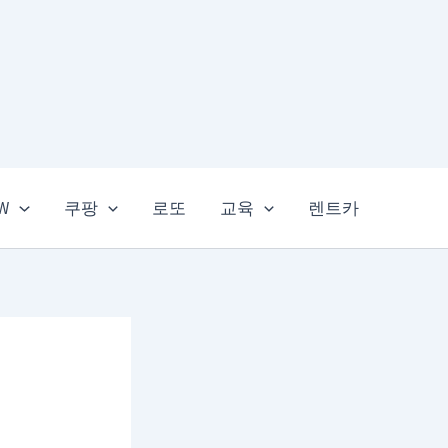
EW
쿠팡
로또
교육
렌트카