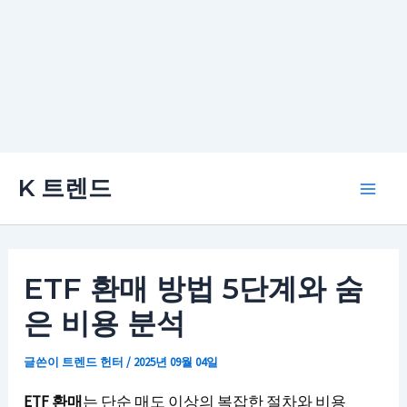
콘
K 트렌드
텐
Main
츠
로
Men
건
ETF 환매 방법 5단계와 숨
너
은 비용 분석
뛰
기
글쓴이
트렌드 헌터
/
2025년 09월 04일
ETF 환매
는 단순 매도 이상의 복잡한 절차와 비용