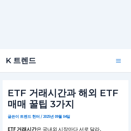
콘
K 트렌드
텐
Main
츠
로
Men
건
ETF 거래시간과 해외 ETF
너
매매 꿀팁 3가지
뛰
기
글쓴이
트렌드 헌터
/
2025년 09월 04일
ETF 거래시간
은 국내외 시장마다 서로 달라,