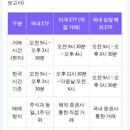
보고서).
미국 ETF (직
국내 상장 해
구분
국내 ETF
접 거래)
외 ETF
거래
오전 9시 ~
오전 9시 30분
오전 9시 ~ 오
시간
오후 3시
~ 오후 4시
후 3시 30분
(현지)
30분
한국
오전 9시 ~
오후 11시 30분
오전 9시 ~ 오
시간
오후 3시
~ 다음날 오전
후 3시 30분
기준
30분
6시
주식과 동
해외 증권사
매매
국내 증권사
일, 1주 단
통한 직접 거
방식
통한 거래
위
래