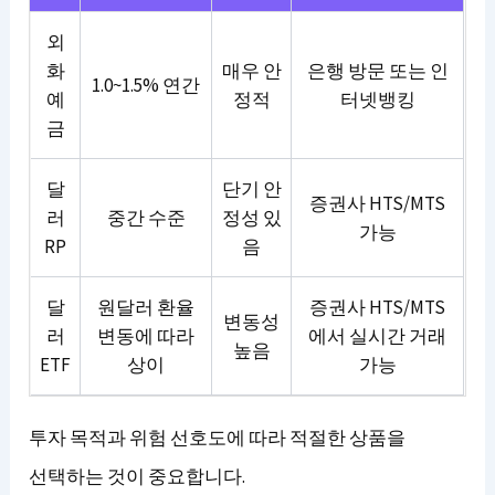
외
화
매우 안
은행 방문 또는 인
1.0~1.5% 연간
예
정적
터넷뱅킹
금
달
단기 안
증권사 HTS/MTS
러
중간 수준
정성 있
가능
RP
음
달
원달러 환율
증권사 HTS/MTS
변동성
러
변동에 따라
에서 실시간 거래
높음
ETF
상이
가능
투자 목적과 위험 선호도에 따라 적절한 상품을
선택하는 것이 중요합니다.