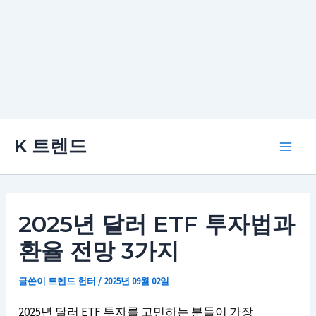
콘
K 트렌드
텐
Main
츠
로
Men
건
2025년 달러 ETF 투자법과
너
환율 전망 3가지
뛰
기
글쓴이
트렌드 헌터
/
2025년 09월 02일
2025년 달러 ETF 투자를 고민하는 분들이 가장