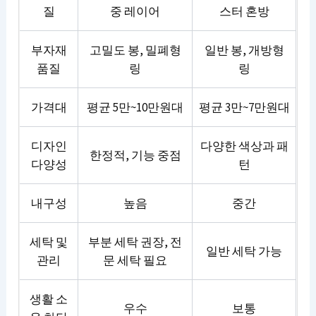
질
중 레이어
스터 혼방
부자재
고밀도 봉, 밀폐형
일반 봉, 개방형
품질
링
링
가격대
평균 5만~10만원대
평균 3만~7만원대
디자인
다양한 색상과 패
한정적, 기능 중점
다양성
턴
내구성
높음
중간
세탁 및
부분 세탁 권장, 전
일반 세탁 가능
관리
문 세탁 필요
생활 소
우수
보통