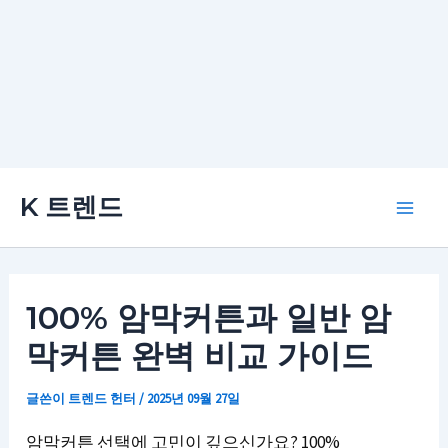
콘
K 트렌드
텐
Main
츠
로
Men
건
100% 암막커튼과 일반 암
너
막커튼 완벽 비교 가이드
뛰
기
글쓴이
트렌드 헌터
/
2025년 09월 27일
암막커튼 선택에 고민이 깊으신가요? 100%