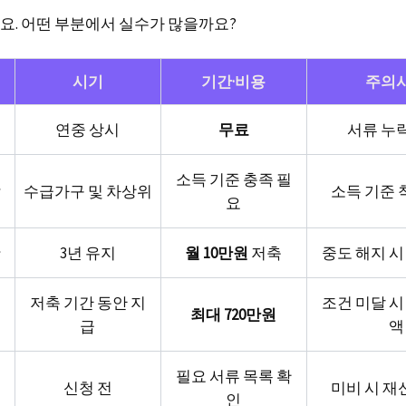
요. 어떤 부분에서 실수가 많을까요?
시기
기간·비용
주의
연중 상시
무료
서류 누
소득 기준 충족 필
수급가구 및 차상위
소득 기준 
요
3년 유지
월 10만원
저축
중도 해지 시
저축 기간 동안 지
조건 미달 시
최대 720만원
급
액
필요 서류 목록 확
신청 전
미비 시 재
인