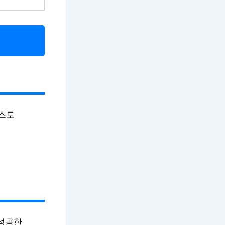
스도
 성공한