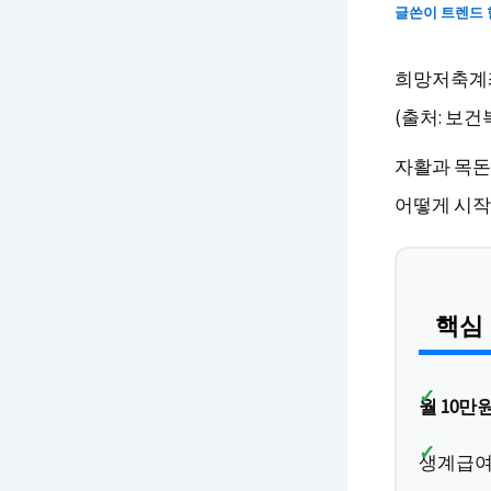
글쓴이
트렌드
희망저축계
(출처: 보건복
자활과 목돈
어떻게 시작
핵심
월 10만
생계급여