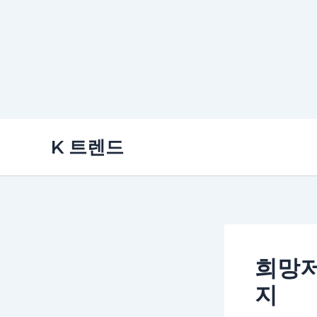
콘
K 트렌드
텐
츠
로
건
너
뛰
희망저
기
지