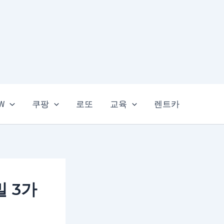
EW
쿠팡
로또
교육
렌트카
밀 3가