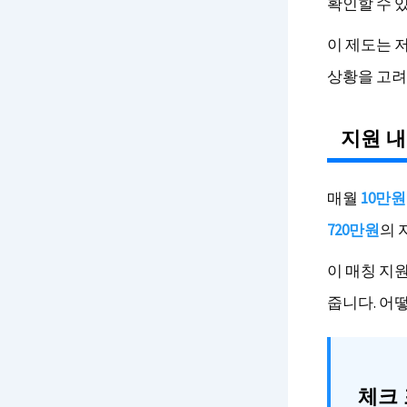
확인할 수 있
이 제도는 
상황을 고려
지원 내
매월
10만원
720만원
의 
이 매칭 지
줍니다. 어
체크