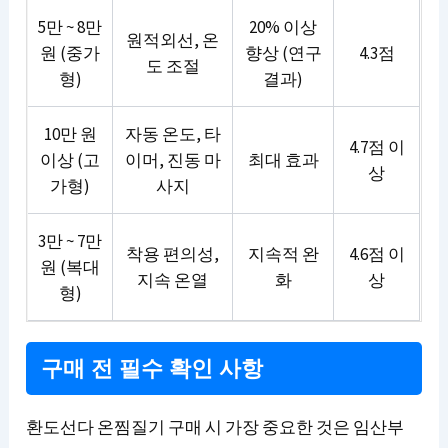
5만 ~ 8만
20% 이상
원적외선, 온
원 (중가
향상 (연구
4.3점
도 조절
형)
결과)
10만 원
자동 온도, 타
4.7점 이
이상 (고
이머, 진동 마
최대 효과
상
가형)
사지
3만 ~ 7만
착용 편의성,
지속적 완
4.6점 이
원 (복대
지속 온열
화
상
형)
구매 전 필수 확인 사항
환도선다 온찜질기 구매 시 가장 중요한 것은 임산부