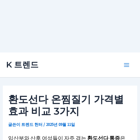
콘
K 트렌드
텐
Main
츠
로
Men
건
환도선다 온찜질기 가격별
너
효과 비교 3가지
뛰
기
글쓴이
트렌드 헌터
/
2025년 09월 11일
임산부와 산후 여성들이 자주 겪는
환도선다 통증
은