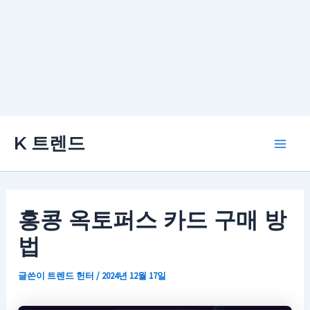
콘
K 트렌드
텐
Main
츠
로
Men
건
홍콩 옥토퍼스 카드 구매 방
너
법
뛰
기
글쓴이
트렌드 헌터
/
2024년 12월 17일