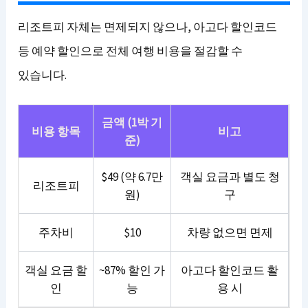
리조트피 자체는 면제되지 않으나, 아고다 할인코드
등 예약 할인으로 전체 여행 비용을 절감할 수
있습니다.
금액 (1박 기
비용 항목
비고
준)
$49 (약 6.7만
객실 요금과 별도 청
리조트피
원)
구
주차비
$10
차량 없으면 면제
객실 요금 할
~87% 할인 가
아고다 할인코드 활
인
능
용 시