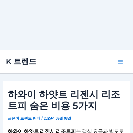
콘
K 트렌드
텐
Main
츠
로
Men
건
하와이 하얏트 리젠시 리조
너
트피 숨은 비용 5가지
뛰
기
글쓴이
트렌드 헌터
/
2025년 08월 08일
하와이 하얏트 리젠시 리조트피
는 객실 요금과 별도로