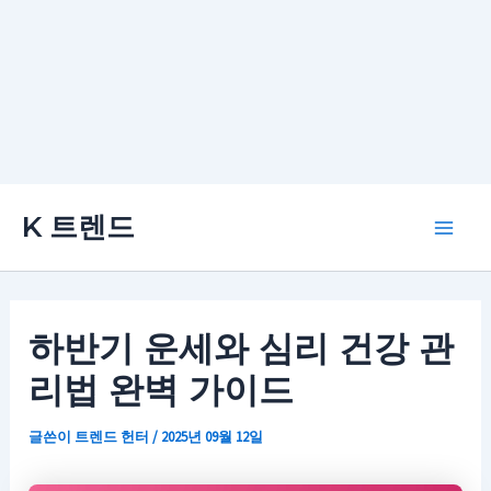
콘
K 트렌드
텐
Main
츠
로
Men
건
하반기 운세와 심리 건강 관
너
리법 완벽 가이드
뛰
기
글쓴이
트렌드 헌터
/
2025년 09월 12일