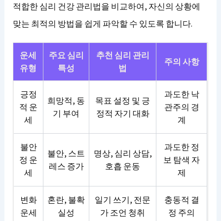
적합한 심리 건강 관리법을 비교하여, 자신의 상황에
맞는 최적의 방법을 쉽게 파악할 수 있도록 합니다.
운세
주요 심리
추천 심리 관리
주의 사항
유형
특성
법
긍정
과도한 낙
희망적, 동
목표 설정 및 긍
적 운
관주의 경
기 부여
정적 자기 대화
세
계
불안
과도한 정
불안, 스트
명상, 심리 상담,
정 운
보 탐색 자
레스 증가
호흡 운동
세
제
변화
혼란, 불확
일기 쓰기, 전문
충동적 결
운세
실성
가 조언 청취
정 주의