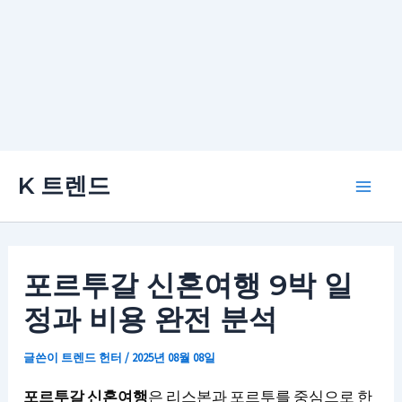
콘
K 트렌드
텐
Main
츠
로
Men
건
포르투갈 신혼여행 9박 일
너
정과 비용 완전 분석
뛰
기
글쓴이
트렌드 헌터
/
2025년 08월 08일
포르투갈 신혼여행
은 리스본과 포르투를 중심으로 한