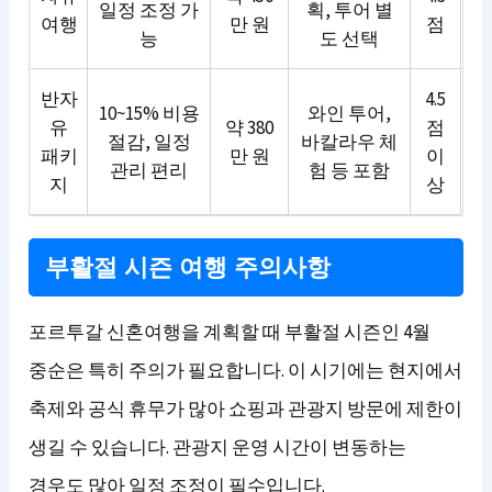
일정 조정 가
획, 투어 별
여행
만 원
점
능
도 선택
반자
4.5
10~15% 비용
와인 투어,
유
약 380
점
절감, 일정
바칼라우 체
패키
만 원
이
관리 편리
험 등 포함
지
상
부활절 시즌 여행 주의사항
포르투갈 신혼여행을 계획할 때 부활절 시즌인 4월
중순은 특히 주의가 필요합니다. 이 시기에는 현지에서
축제와 공식 휴무가 많아 쇼핑과 관광지 방문에 제한이
생길 수 있습니다. 관광지 운영 시간이 변동하는
경우도 많아 일정 조정이 필수입니다.