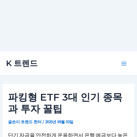
콘
K 트렌드
텐
Main
츠
로
Men
건
파킹형 ETF 3대 인기 종목
너
과 투자 꿀팁
뛰
기
글쓴이
트렌드 헌터
/
2025년 09월 03일
단기 자금을 안전하게 운용하면서 은행 예금보다 높은