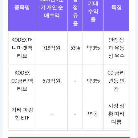
기대
종목명
기 개인 순
점
특징
수익
매수액
유
률
율
KODEX 머
안정성
니마켓액
719억원
53%
약 3%
과 유동
티브
성 우수
KODEX
CD 금리
CD금리액
573억원
–
약 3%
변동 민
티브
감
시장 상
기타 파킹
–
–
변동
황 따라
형 ETF
다름