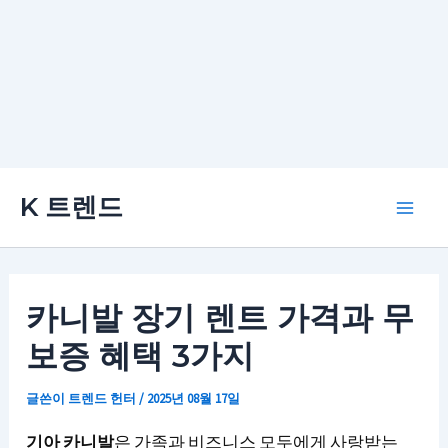
콘
K 트렌드
텐
Main
츠
로
Men
건
카니발 장기 렌트 가격과 무
너
보증 혜택 3가지
뛰
기
글쓴이
트렌드 헌터
/
2025년 08월 17일
기아 카니발
은 가족과 비즈니스 모두에게 사랑받는