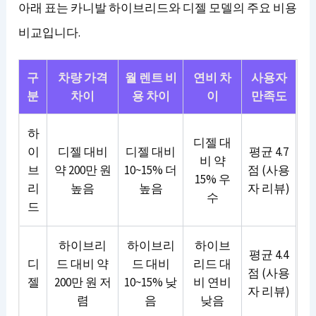
아래 표는 카니발 하이브리드와 디젤 모델의 주요 비용
비교입니다.
구
차량 가격
월 렌트 비
연비 차
사용자
분
차이
용 차이
이
만족도
하
디젤 대
이
디젤 대비
디젤 대비
평균 4.7
비 약
브
약 200만 원
10~15% 더
점 (사용
15% 우
리
높음
높음
자 리뷰)
수
드
하이브리
하이브리
하이브
평균 4.4
디
드 대비 약
드 대비
리드 대
점 (사용
젤
200만 원 저
10~15% 낮
비 연비
자 리뷰)
렴
음
낮음