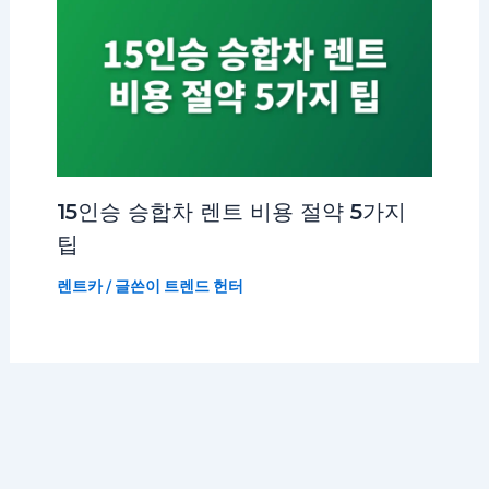
15인승 승합차 렌트 비용 절약 5가지
팁
렌트카
/ 글쓴이
트렌드 헌터