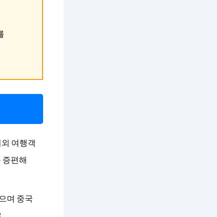
를
국내외 여행객
폭 증편해
렸으며 중국
로