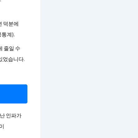
증편 덕분에
통계).
게 줄일 수
있었습니다.
청난 인파가
잡이