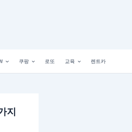
EW
쿠팡
로또
교육
렌트카
5가지