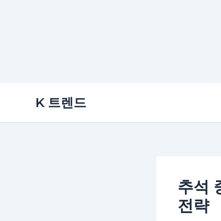
콘
K 트렌드
텐
츠
로
건
너
뛰
추석 
기
전략