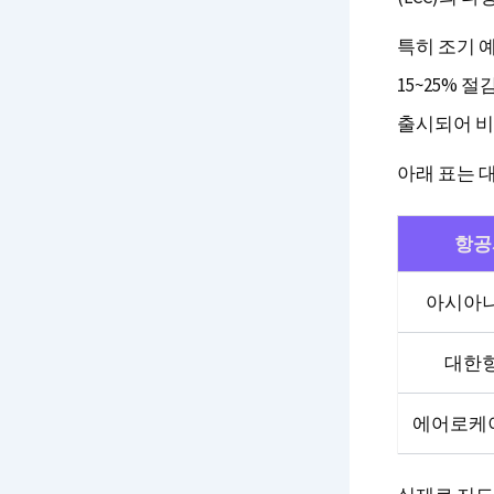
특히 조기 
15~25% 
출시되어 비
아래 표는 
항공
아시아
대한
에어로케이 