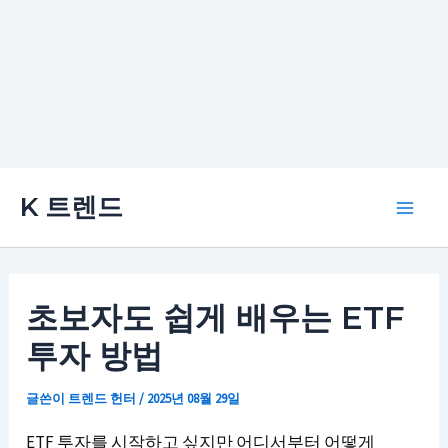
콘
K 트렌드
텐
Main
츠
로
Men
건
초보자도 쉽게 배우는 ETF
너
투자 방법
뛰
기
글쓴이
트렌드 헌터
/
2025년 08월 29일
ETF 투자를 시작하고 싶지만 어디서부터 어떻게