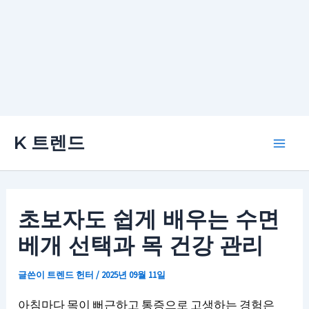
콘
K 트렌드
텐
Main
츠
로
Men
건
초보자도 쉽게 배우는 수면
너
베개 선택과 목 건강 관리
뛰
기
글쓴이
트렌드 헌터
/
2025년 09월 11일
아침마다 목이 뻐근하고 통증으로 고생하는 경험은