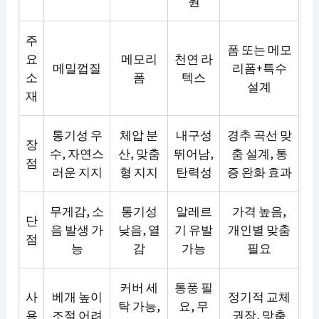
원
주
폼 또는 메모
요
메모리
천연 라
메밀껍질
리폼+특수
소
폼
텍스
설계
재
통기성 우
체압 분
내구성
경추 곡선 맞
장
수, 자연스
산, 맞춤
뛰어남,
춤 설계, 통
점
러운 지지
형 지지
탄력성
증 완화 효과
무게감, 소
통기성
알레르
가격 높음,
단
음 발생 가
낮음, 열
기 유발
개인별 맞춤
점
능
감
가능
필요
커버 세
통풍 필
사
베개 높이
정기적 교체
탁 가능,
요, 무
용
조절 어려
권장, 맞춤