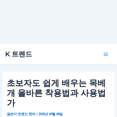
콘
K 트렌드
텐
Main
츠
로
Men
건
초보자도 쉽게 배우는 목베
너
개 올바른 착용법과 사용법
뛰
기
가
글쓴이
트렌드 헌터
/
2025년 09월 08일