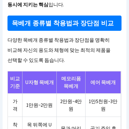
동시에 지키는 핵심
입니다.
목베개 종류별 착용법과 장단점 비교
다양한 목베개 종류별 착용법과 장단점을 명확히
비교해 자신의 용도와 체형에 맞는 최적의 제품을
선택할 수 있도록 돕습니다.
비교
메모리폼
U자형 목베개
에어 목베개
기준
목베개
가
2만원~4만
1만5천원~3만
1만원~2만원
격
원
원
착
목 뒤쪽에 U
목과 머리
공기 주입 후