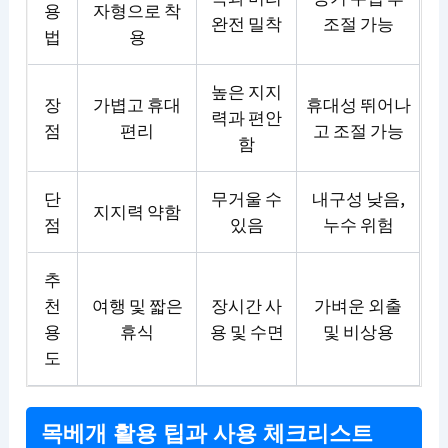
용
자형으로 착
완전 밀착
조절 가능
법
용
높은 지지
장
가볍고 휴대
휴대성 뛰어나
력과 편안
점
편리
고 조절 가능
함
단
무거울 수
내구성 낮음,
지지력 약함
점
있음
누수 위험
추
천
여행 및 짧은
장시간 사
가벼운 외출
용
휴식
용 및 수면
및 비상용
도
목베개 활용 팁과 사용 체크리스트