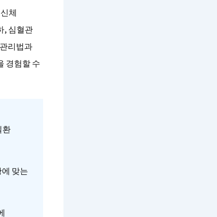
 신체
하, 심혈관
정 관리법과
을 경험할 수
질환
황에 맞는
에