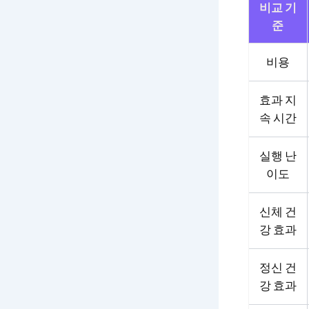
비교 기
준
비용
효과 지
속 시간
실행 난
이도
신체 건
강 효과
정신 건
강 효과