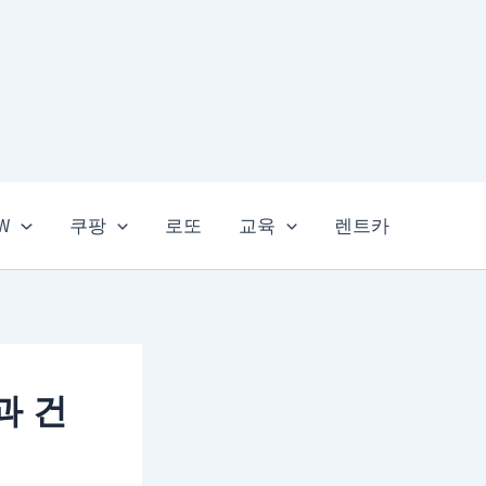
EW
쿠팡
로또
교육
렌트카
과 건