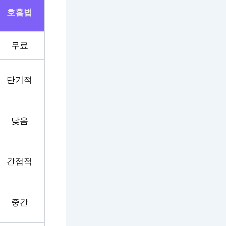
호흡법
무료
단기적
낮음
간접적
중간