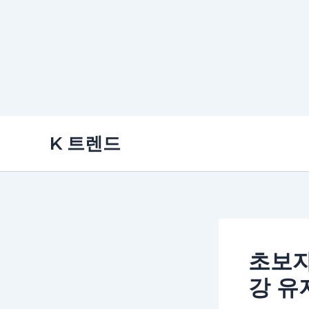
콘
K 트렌드
텐
츠
로
건
너
뛰
초보자
기
강 유