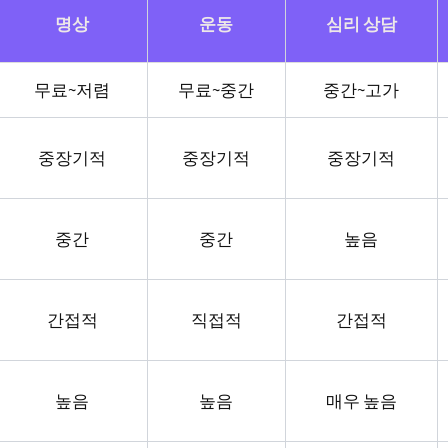
명상
운동
심리 상담
무료~저렴
무료~중간
중간~고가
중장기적
중장기적
중장기적
중간
중간
높음
간접적
직접적
간접적
높음
높음
매우 높음