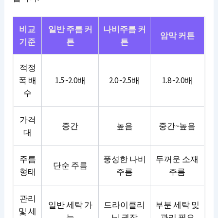
비교
일반 주름 커
나비주름 커
암막 커튼
기준
튼
튼
적정
폭 배
1.5~2.0배
2.0~2.5배
1.8~2.0배
수
가격
중간
높음
중간~높음
대
주름
풍성한 나비
두꺼운 소재
단순 주름
형태
주름
주름
관리
일반 세탁 가
드라이클리
부분 세탁 및
및 세
능
닝 권장
관리 필요