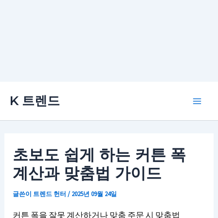
콘
K 트렌드
텐
Main
츠
로
Men
건
초보도 쉽게 하는 커튼 폭
너
계산과 맞춤법 가이드
뛰
기
글쓴이
트렌드 헌터
/
2025년 09월 24일
커튼 폭을 잘못 계산하거나 맞춤 주문 시 맞춤법