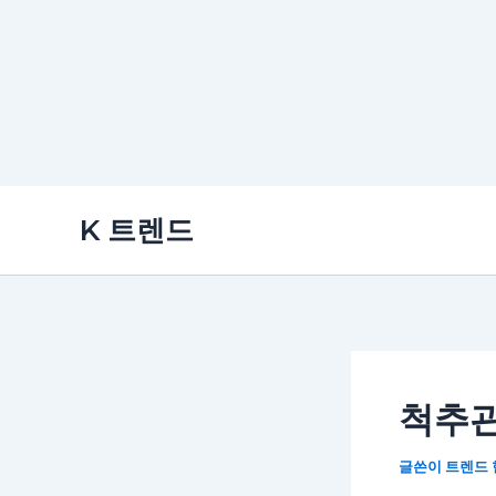
콘
K 트렌드
텐
츠
로
건
너
뛰
척추관
기
글쓴이
트렌드