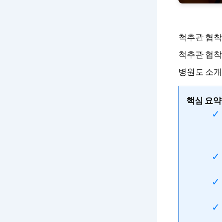
척추관 협착
척추관 협착
병원도 소개
핵심 요약