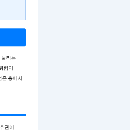
 눌리는
 위험이
젊은 층에서
척추관이