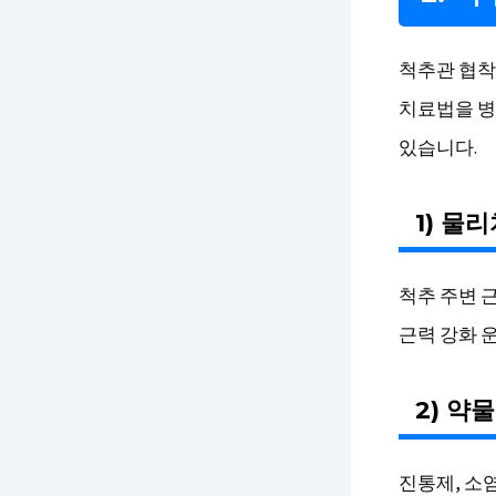
척추관 협착
치료법을 병
있습니다.
1) 물
척추 주변 
근력 강화 
2) 약
진통제, 소