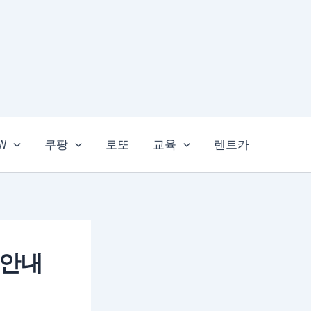
EW
쿠팡
로또
교육
렌트카
 안내