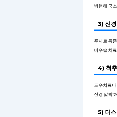
병행해 국소
3) 신
주사로 통증
비수술 치료
4) 척
도수치료나 
신경 압박 
5) 디