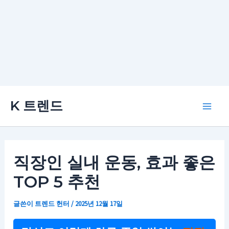
콘
K 트렌드
텐
Main
츠
로
Men
건
직장인 실내 운동, 효과 좋은
너
TOP 5 추천
뛰
기
글쓴이
트렌드 헌터
/
2025년 12월 17일