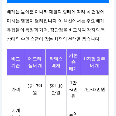
베개는 높이뿐 아니라 재질과 형태에 따라 목 건강에
미치는 영향이 달라집니다. 이 섹션에서는 주요 베개
유형들의 특징과 가격, 장단점을 비교하여 각자의 목
상태와 수면 습관에 맞는 최적의 선택을 돕습니다.
기본
비교
메모리
라텍스
U자형 경추
솜
기준
폼 베개
베개
베개
베개
1만
3만~7만
5만~10
가격
~3만
7만~12만원
원
만원
원
베개
높이