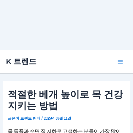
콘
K 트렌드
텐
Main
츠
로
Men
건
적절한 베개 높이로 목 건강
너
지키는 방법
뛰
기
글쓴이
트렌드 헌터
/
2025년 09월 11일
목 통증과 수면 질 저하로 고생하는 분들이 가장 많이