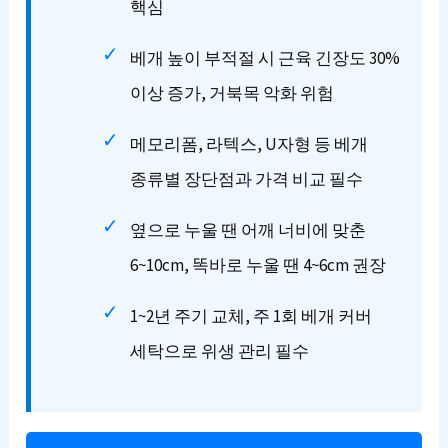
핵심
베개 높이 부적절 시 근육 긴장도 30%
이상 증가, 거북목 악화 위험
메모리폼, 라텍스, U자형 등 베개
종류별 장단점과 가격 비교 필수
옆으로 누울 땐 어깨 너비에 맞춘
6~10cm, 똑바로 누울 땐 4~6cm 권장
1~2년 주기 교체, 주 1회 베개 커버
세탁으로 위생 관리 필수