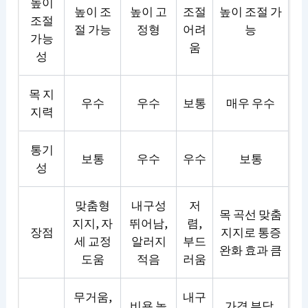
높이
높이 조
높이 고
조절
높이 조절 가
조절
절 가능
정형
어려
능
가능
움
성
목 지
우수
우수
보통
매우 우수
지력
통기
보통
우수
우수
보통
성
맞춤형
내구성
저
목 곡선 맞춤
지지, 자
뛰어남,
렴,
장점
지지로 통증
세 교정
알러지
부드
완화 효과 큼
도움
적음
러움
무거움,
내구
비용 높
가격 부담,