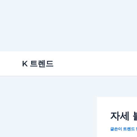
콘
K 트렌드
텐
츠
로
건
너
뛰
자세 
기
글쓴이
트렌드