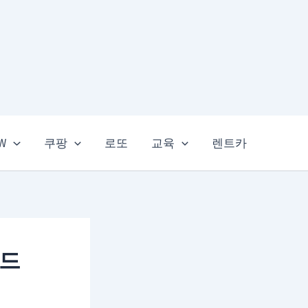
EW
쿠팡
로또
교육
렌트카
이드