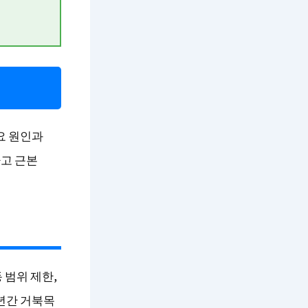
요 원인과
고 근본
 범위 제한,
년간 거북목