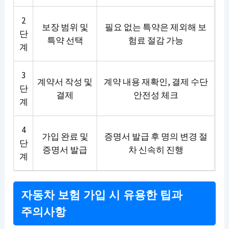
2
보장 범위 및
필요 없는 특약은 제외해 보
단
특약 선택
험료 절감 가능
계
3
계약서 작성 및
계약 내용 재확인, 결제 수단
단
결제
안전성 체크
계
4
가입 완료 및
증명서 발급 후 명의 변경 절
단
증명서 발급
차 신속히 진행
계
자동차 보험 가입 시 유용한 팁과
주의사항