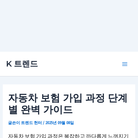
콘
K 트렌드
텐
Main
츠
로
Men
건
자동차 보험 가입 과정 단계
너
별 완벽 가이드
뛰
기
글쓴이
트렌드 헌터
/
2025년 09월 08일
자동차 보험 가입 과정은 복잡하고 까다롭게 느껴지기