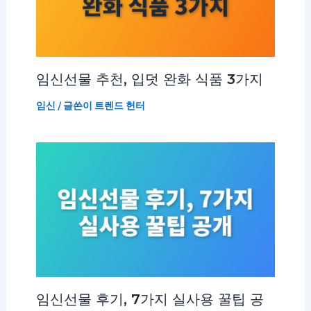
임신선물 추천, 입덧 완화 식품 3가지
임신
/ 글쓴이
트렌드 헌터
임신선물 후기, 7가지 실사용 꿀팁 공