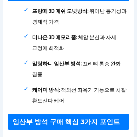
프랑떼 3D 매쉬 도넛방석:
뛰어난 통기성과
경제적 가격
더나은 3D 메모리폼:
체압 분산과 자세
교정에 최적화
말랑하니 임산부 방석:
꼬리뼈 통증 완화
집중
케어미 방석:
적외선 좌욕기 기능으로 치질·
환도선다 케어
임산부 방석 구매 핵심 3가지 포인트