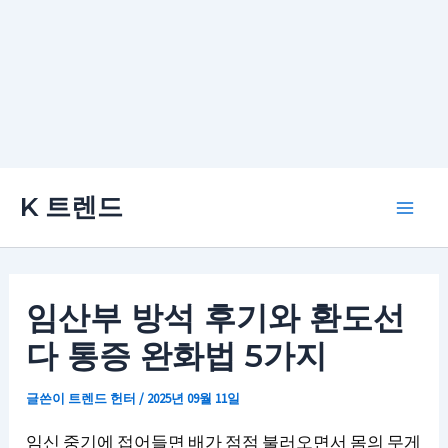
콘
K 트렌드
텐
Main
츠
로
Men
건
임산부 방석 후기와 환도선
너
다 통증 완화법 5가지
뛰
기
글쓴이
트렌드 헌터
/
2025년 09월 11일
임신 중기에 접어들면 배가 점점 불러오면서 몸의 무게