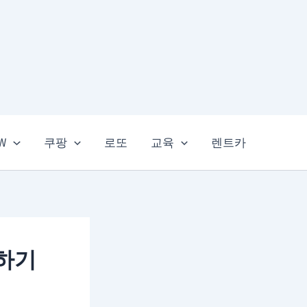
EW
쿠팡
로또
교육
렌트카
하기