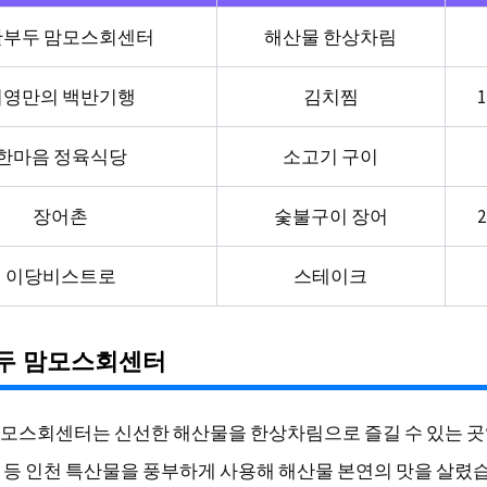
안부두 맘모스회센터
해산물 한상차림
허영만의 백반기행
김치찜
한마음 정육식당
소고기 구이
장어촌
숯불구이 장어
이당비스트로
스테이크
두 맘모스회센터
모스회센터는 신선한 해산물을 한상차림으로 즐길 수 있는 곳
 등 인천 특산물을 풍부하게 사용해 해산물 본연의 맛을 살렸