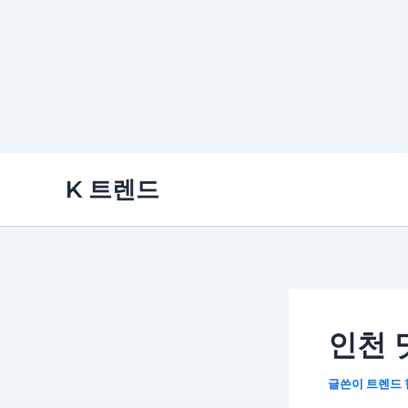
콘
K 트렌드
텐
츠
로
건
너
뛰
인천 
기
글쓴이
트렌드