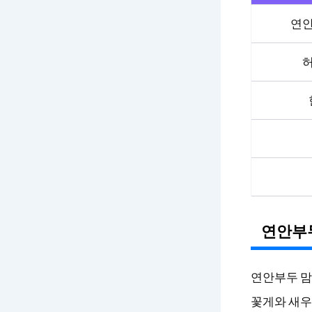
연
연안부
연안부두 맘
꽃게와 새우