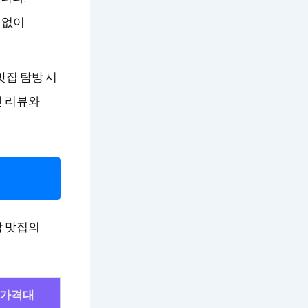
 없이
맛집 탐방 시
인 리뷰와
각 맛집의
가격대