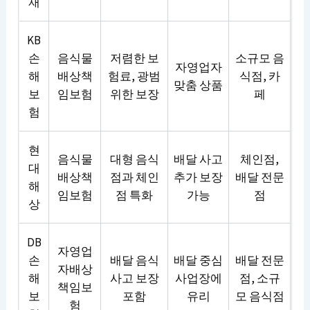
재
KB
손
음식물
저렴한 보
소규모 음
자영업자
해
배상책
험료, 광범
식점, 카
맞춤 상품
보
임보험
위한 보장
페
험
현
음식물
대형 음식
배달 사고
체인점,
대
배상책
점과 체인
추가 보장
배달 전문
해
임보험
점 특화
가능
점
상
DB
자영업
손
배달 음식
배달 중심
배달 전문
자배상
해
사고 보장
사업장에
점, 소규
책임보
보
포함
유리
모 음식점
험