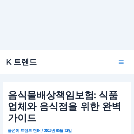
콘
K 트렌드
텐
Main
츠
로
Men
건
음식물배상책임보험: 식품
너
업체와 음식점을 위한 완벽
뛰
기
가이드
글쓴이
트렌드 헌터
/
2025년 05월 23일