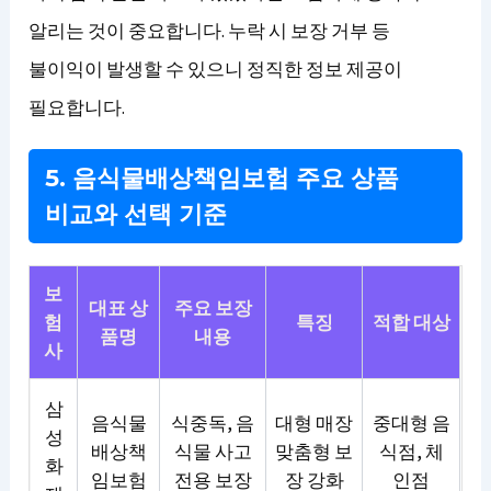
알리는 것이 중요합니다. 누락 시 보장 거부 등
불이익이 발생할 수 있으니 정직한 정보 제공이
필요합니다.
5. 음식물배상책임보험 주요 상품
비교와 선택 기준
보
대표 상
주요 보장
험
특징
적합 대상
품명
내용
사
삼
음식물
식중독, 음
대형 매장
중대형 음
성
배상책
식물 사고
맞춤형 보
식점, 체
화
임보험
전용 보장
장 강화
인점