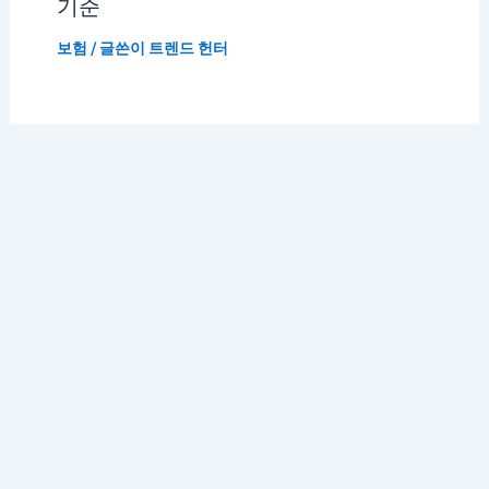
기준
보험
/ 글쓴이
트렌드 헌터
저작권 © 2026 K 트렌드