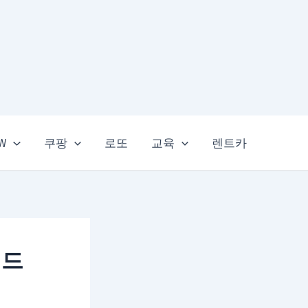
EW
쿠팡
로또
교육
렌트카
이드