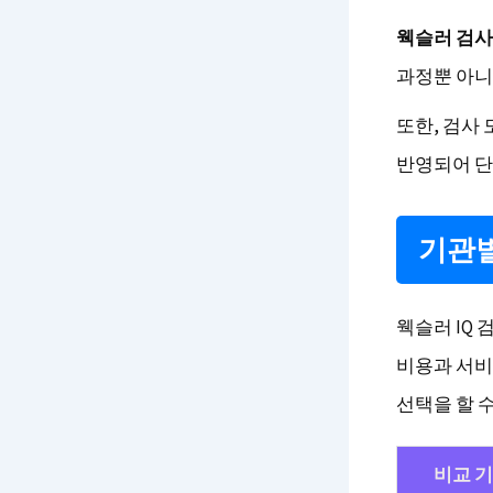
웩슬러 검사
과정뿐 아니
또한, 검사
반영되어 단
기관별
웩슬러 IQ
비용과 서비
선택을 할 
비교 