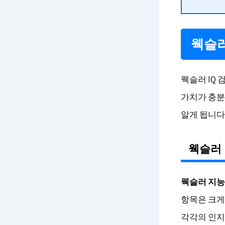
웩슬러
웩슬러 IQ
가치가 충분
알게 됩니다
웩슬러 
웩슬러 지능
항목은 크게 
각각의 인지