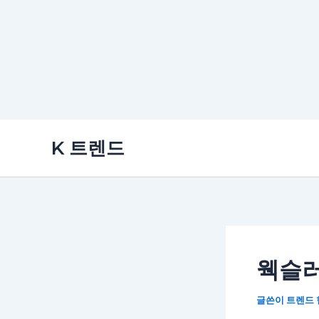
콘
K 트렌드
텐
츠
로
건
너
뛰
웩슬러
기
글쓴이
트렌드