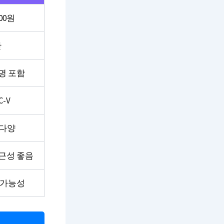
000원
간
명 포함
C-V
 다양
근성 좋음
 가능성