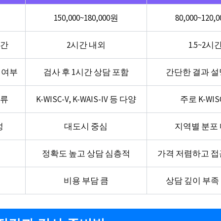
150,000~180,000원
80,000~120,
시간
2시간 내외
1.5~2시
 여부
검사 후 1시간 상담 포함
간단한 결과 설
종류
K-WISC-V, K-WAIS-IV 등 다양
주로 K-WIS
성
대도시 중심
지역별 분포
정확도 높고 상담 심층적
가격 저렴하고 접
비용 부담 큼
상담 깊이 부족