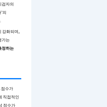
 피검자의
차’의
.
이 강화되며,
 평가는
 측정하는
.
점수가
에 직접적인
통성 점수가