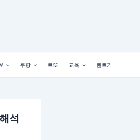
EW
쿠팡
로또
교육
렌트카
 해석