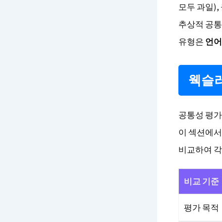
모두 과일),
추상적 공통성
유형은
언어
웩슬러
공통성 평가
이 섹션에서
비교하여 각
비교 기준
평가 목적