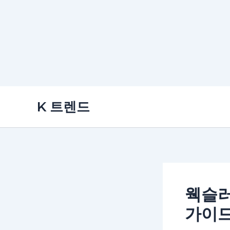
콘
K 트렌드
텐
츠
로
건
너
뛰
웩슬러
기
가이