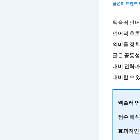
글쓴이
트렌드
웩슬러 언어
언어적 추론
의미를 정확
글은 공통성
대비 전략까
대비할 수 
웩슬러 언
점수 해석
효과적인