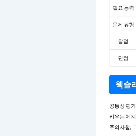
필요 능력
문제 유형
장점
단점
웩슬러
공통성 평가
키우는 체계
주의사항, 