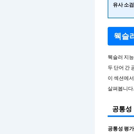
유사 소검
웩슬러
웩슬러 지능
두 단어 간
이 섹션에서
살펴봅니다.
공통성
공통성 평가는