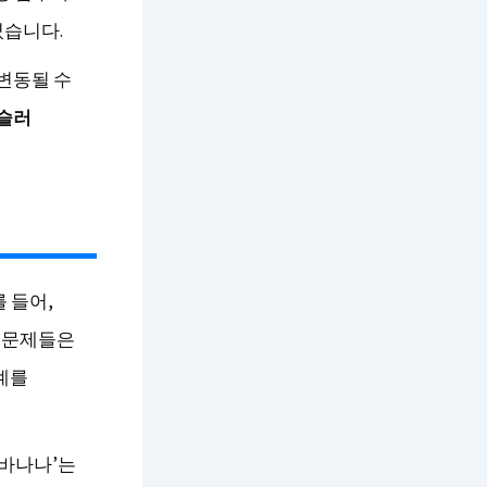
였습니다.
 변동될 수
웩슬러
 들어,
이 문제들은
계를
‘바나나’는