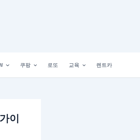
EW
쿠팡
로또
교육
렌트카
 가이