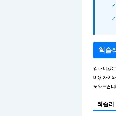
웩슬러
검사 비용은
비용 차이와
도와드립니
웩슬러 