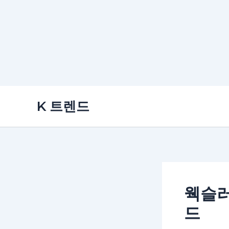
콘
K 트렌드
텐
츠
로
건
너
뛰
웩슬러
기
드