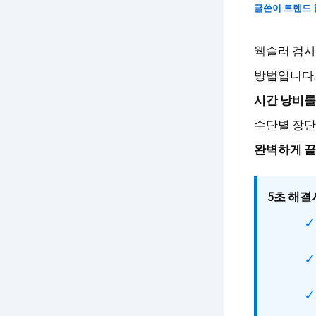
글쓴이
트렌드
웩슬러 검사
방법입니다
시간 낭비를
수단별 장단
완벽하게 끝
5초 해결