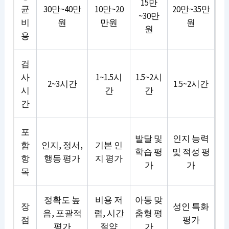
15만
균
30만~40만
10만~20
20만~35만
~30만
비
원
만원
원
원
용
검
사
1~1.5시
1.5~2시
2~3시간
1.5~2시간
시
간
간
간
포
발달 및
인지 능력
함
인지, 정서,
기본 인
학습 평
및 적성 평
항
행동 평가
지 평가
가
가
목
정확도 높
비용 저
아동 맞
장
성인 특화
음, 포괄적
렴, 시간
춤형 평
점
평가
평가
절약
가