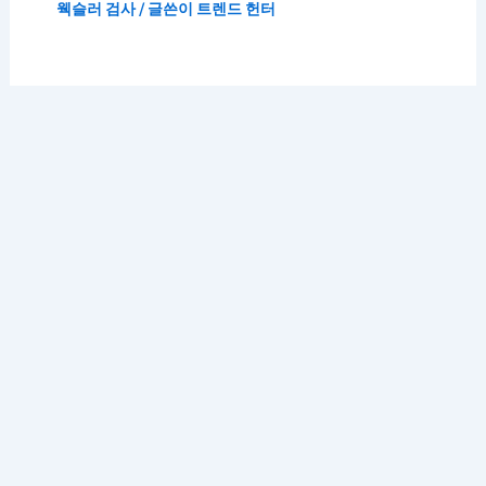
웩슬러 검사
/ 글쓴이
트렌드 헌터
저작권 © 2026 K 트렌드