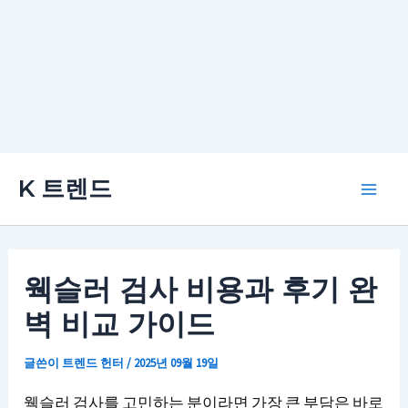
콘
K 트렌드
텐
Main
츠
로
Men
건
웩슬러 검사 비용과 후기 완
너
벽 비교 가이드
뛰
기
글쓴이
트렌드 헌터
/
2025년 09월 19일
웩슬러 검사를 고민하는 분이라면 가장 큰 부담은 바로