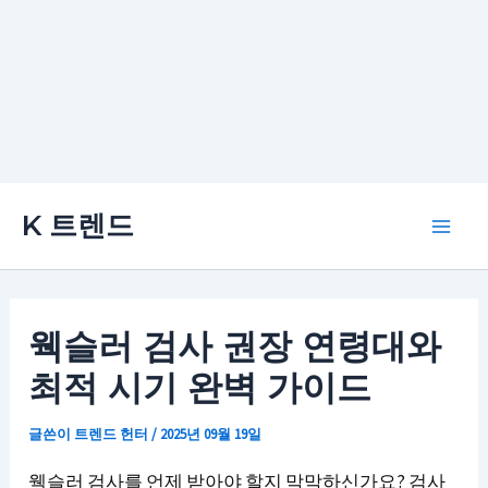
콘
K 트렌드
텐
Main
츠
로
Men
건
웩슬러 검사 권장 연령대와
너
최적 시기 완벽 가이드
뛰
기
글쓴이
트렌드 헌터
/
2025년 09월 19일
웩슬러 검사를 언제 받아야 할지 막막하신가요? 검사