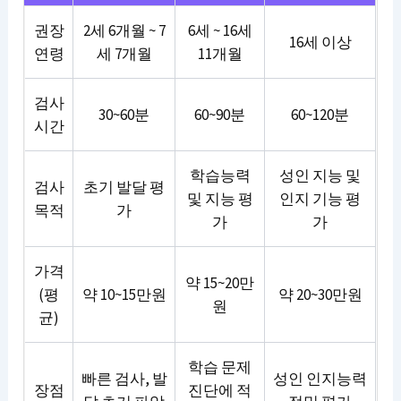
권장
2세 6개월 ~ 7
6세 ~ 16세
16세 이상
연령
세 7개월
11개월
검사
30~60분
60~90분
60~120분
시간
학습능력
성인 지능 및
검사
초기 발달 평
및 지능 평
인지 기능 평
목적
가
가
가
가격
약 15~20만
(평
약 10~15만원
약 20~30만원
원
균)
학습 문제
빠른 검사, 발
성인 인지능력
장점
진단에 적