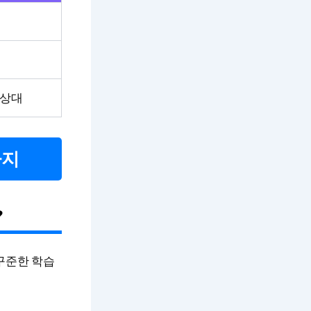
 상대
가지
?
 꾸준한 학습