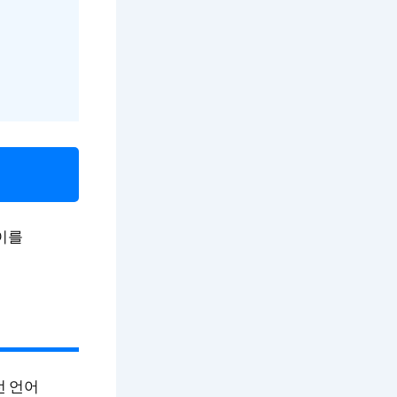
이를
선 언어