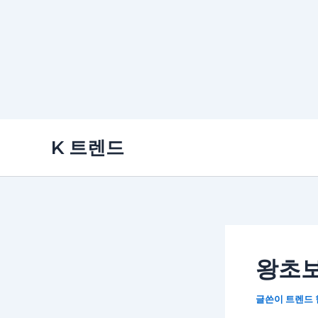
콘
K 트렌드
텐
츠
로
건
너
뛰
왕초보
기
글쓴이
트렌드