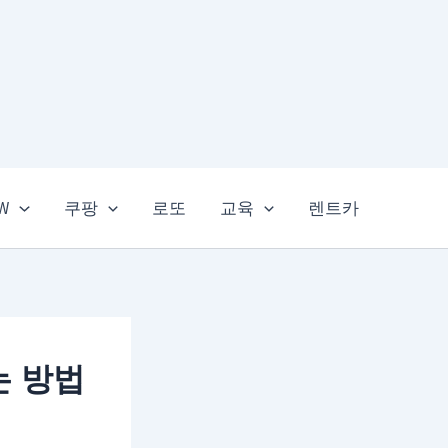
EW
쿠팡
로또
교육
렌트카
는 방법