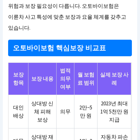
위험과 보장 필요성이 다릅니다. 오토바이보험은
이륜차 사고 특성에 맞춘 보장과 요율 체계를 갖추고
있습니다.
오토바이보험 핵심보장 비교표
법적
보장
월 보험
실제 보장 사
보장 내용
의무
항목
료 범위
례
여부
상대방 신
2023년 최대
대인
2만~5
체 피해
의무
1억 5천만 원
배상
만 원
보상
지급
상대방 재
자동차 파손