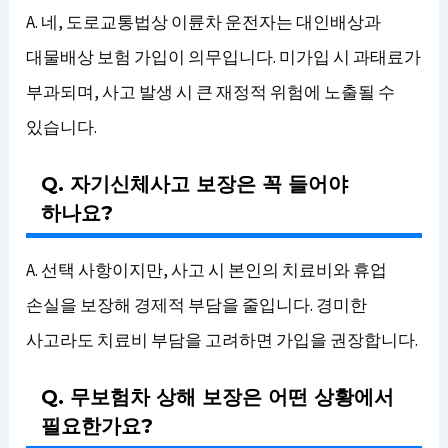
A. 네, 도로교통법상 이륜차 운전자는 대인배상과
대물배상 보험 가입이 의무입니다. 미가입 시 과태료가
부과되며, 사고 발생 시 큰 재정적 위험에 노출될 수
있습니다.
Q. 자기신체사고 보장은 꼭 들어야
하나요?
A. 선택 사항이지만, 사고 시 본인의 치료비와 휴업
손실을 보장해 경제적 부담을 줄입니다. 경미한
사고라도 치료비 부담을 고려하면 가입을 권장합니다.
Q. 무보험차 상해 보장은 어떤 상황에서
필요한가요?