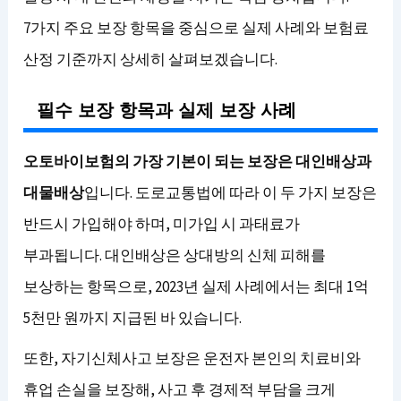
7가지 주요 보장 항목을 중심으로 실제 사례와 보험료
산정 기준까지 상세히 살펴보겠습니다.
필수 보장 항목과 실제 보장 사례
오토바이보험의 가장 기본이 되는 보장은 대인배상과
대물배상
입니다. 도로교통법에 따라 이 두 가지 보장은
반드시 가입해야 하며, 미가입 시 과태료가
부과됩니다. 대인배상은 상대방의 신체 피해를
보상하는 항목으로, 2023년 실제 사례에서는 최대 1억
5천만 원까지 지급된 바 있습니다.
또한, 자기신체사고 보장은 운전자 본인의 치료비와
휴업 손실을 보장해, 사고 후 경제적 부담을 크게