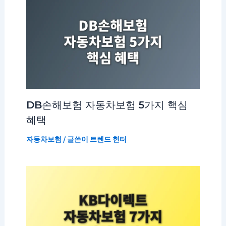
DB손해보험 자동차보험 5가지 핵심
혜택
자동차보험
/ 글쓴이
트렌드 헌터