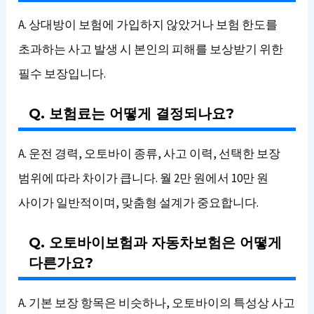
A. 상대방이 보험에 가입하지 않았거나 보험 한도를
초과하는 사고 발생 시 본인의 피해를 보상받기 위한
필수 보장입니다.
Q. 보험료는 어떻게 결정되나요?
A. 운전 경력, 오토바이 종류, 사고 이력, 선택한 보장
범위에 따라 차이가 큽니다. 월 2만 원에서 10만 원
사이가 일반적이며, 맞춤형 설계가 중요합니다.
Q. 오토바이보험과 자동차보험은 어떻게
다른가요?
A. 기본 보장 항목은 비슷하나, 오토바이의 특성상 사고