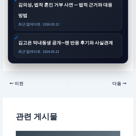
김의성, 법적 혼인 거부 사연 — 법적 근거와 대응
방법
최근 업데이트 · 2026.03.22
김고은 막내동생 공개—팬 반응 후기와 사실관계
최근 업데이트 · 2026.03.22
이전
다음
관련 게시물