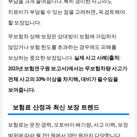
부담을 크게 줄여줍니다. 특히 경미한 사고라도
치료비가 부담될 수 있는 점을 고려하면, 꼭 검토해야
할 보장입니다.
무보험차 상해 보장은 상대방이 보험에 가입하지
않았거나 보험 한도를 초과하는 경우에도 피해를
보상하는 중요한 보장입니다.
실제 사고 사례(출처:
2023년 보험연구원 보고서)에서는 무보험차량 사고가
전체 사고의 10% 이상을 차지해, 대비가 필수임을
보여줍니다.
보험료 산정과 최신 보장 트렌드
보험료는 운전 경력, 오토바이 배기량, 사고 이력, 보장
범위에 따라 월 2만 원에서 10만 원까지 다양합니다.