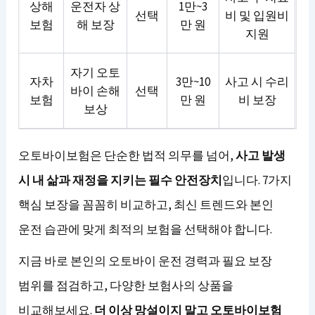
상해
운전자 상
1만~3
선택
비 및 입원비
보험
해 보장
만 원
지원
자기 오토
자차
3만~10
사고 시 수리
바이 손해
선택
보험
만 원
비 보장
보상
오토바이보험은 단순한 법적 의무를 넘어,
사고 발생
시 내 삶과 재정을 지키는 필수 안전장치
입니다. 7가지
핵심 보장을 꼼꼼히 비교하고, 최신 트렌드와 본인
운전 습관에 맞게 최적의 보험을 선택해야 합니다.
지금 바로 본인의 오토바이 운전 경력과 필요 보장
범위를 점검하고, 다양한 보험사의 상품을
비교해보세요.
더 이상 망설이지 말고 오토바이보험