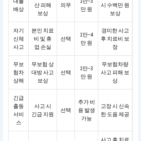
대물
1만~3
산 피해
의무
시 수백만 원
배상
만 원
보상
보상
자기
본인 치료
경미한 사고
1만~4
신체
비 및 휴
선택
후 치료비 보
만 원
사고
업 손실
장
무보
무보험 상
무보험차량
1만~3
험차
대방 사고
선택
사고 피해 보
만 원
상해
보상
상
긴급
추가 비
출동
사고 시
고장 시 신속
선택
용 발생
서비
긴급 지원
한 도움 제공
가능
스
사고 후 치료