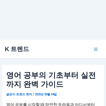
콘
K 트렌드
텐
Main
츠
로
Men
건
영어 공부의 기초부터 실전
너
까지 완벽 가이드
뛰
기
글쓴이
트렌드 헌터
/
2025년 09월 04일
영어 공부를 시작할 때 막연한 두려움과 어디서부터