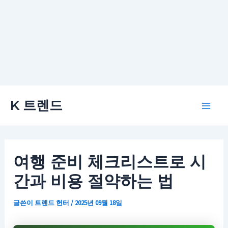
콘
K 트렌드
텐
Main
츠
로
Men
건
여행 준비 체크리스트로 시
너
간과 비용 절약하는 법
뛰
기
글쓴이
트렌드 헌터
/
2025년 09월 18일