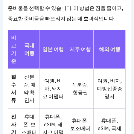
준비물을 선택할 수 있습니다. 이 방법은 짐을 줄이고,
중요한 준비물을 빠뜨리지 않는 데 효과적입니다.
비
교
국내
일본 여행
제주 여행
해외 여행
기
여행
준
필
신분
여권, 비
여권, 비자,
수
증, 예
신분증,
자, 돼지
예방접종증
서
약 확
항공권
코 어댑터
명서
류
인서
전
휴대
휴대폰,
휴대폰,
휴대폰,
자
폰, 보
eSIM, 돼
보조배터
eSIM, 국제
기
조배터
지코 어댑