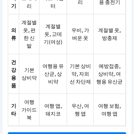
리
용 충전기
기
리
터
계절별
계절별
의
옷, 편
우비, 가
계절별 옷,
옷, 고데
류
한 신
벼운 옷
방충제
기(여성)
발
건
여행용 유
기본 상비
예방접종,
강
기본
산균, 상
약, 자외
상비약, 여
용
상비약
비약
선 차단제
행용 유산균
품
여행
기
여행 앱,
우산, 여
여행 보험,
가이드
타
돼지코
행 앱
여행 앱
북