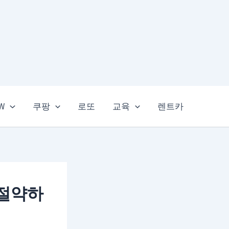
EW
쿠팡
로또
교육
렌트카
 절약하