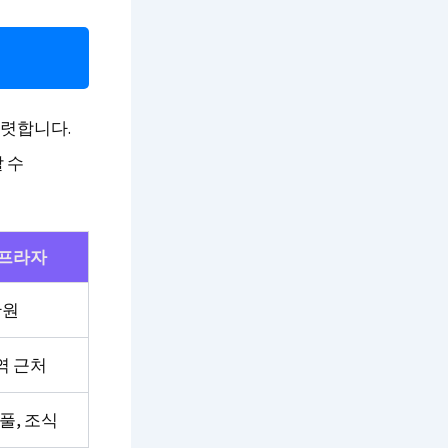
뚜렷합니다.
 수
 프라자
만원
역 근처
풀, 조식