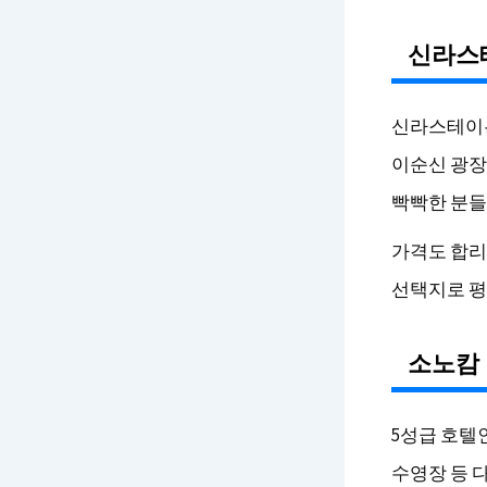
신라스
신라스테이
이순신 광장
빡빡한 분들
가격도 합리
선택지로 평
소노캄
5성급 호텔
수영장 등 