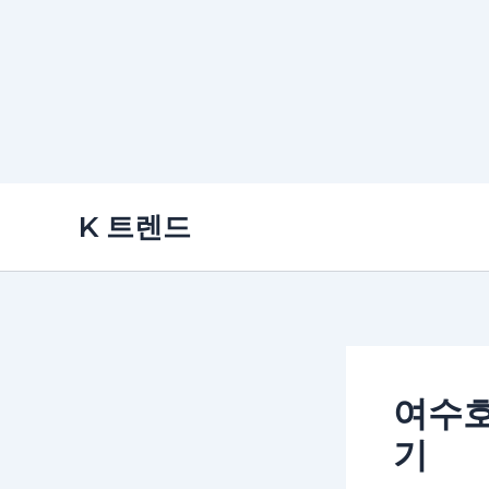
콘
K 트렌드
텐
츠
로
건
너
뛰
여수호
기
기