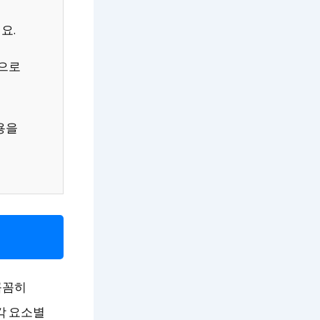
요.
적으로
용을
꼼꼼히
각 요소별