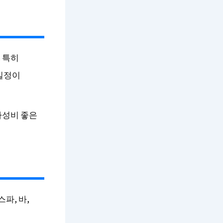
 특히
 일정이
가성비 좋은
파, 바,