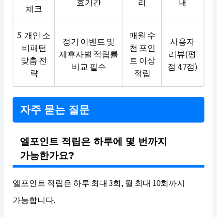
효기간
리
내
체크
5. 개인 소
매월 수
정기 이벤트 및
사용자
비패턴
천 포인
제휴사별 적립률
리뷰(평
맞춤 전
트 이상
비교 필수
점 4.7점)
략
적립
자주 묻는 질문
엘포인트 적립은 하루에 몇 번까지
가능한가요?
엘포인트 적립은 하루 최대 3회, 월 최대 10회까지
가능합니다.