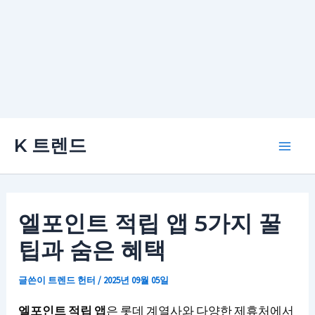
콘
K 트렌드
텐
Main
츠
로
Men
건
엘포인트 적립 앱 5가지 꿀
너
팁과 숨은 혜택
뛰
기
글쓴이
트렌드 헌터
/
2025년 09월 05일
엘포인트 적립 앱
은 롯데 계열사와 다양한 제휴처에서