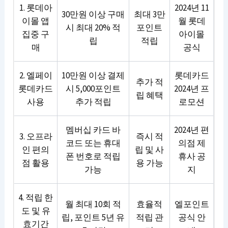
1. 롯데아
2024년 11
30만원 이상 구매
최대 3만
이몰 앱
월 롯데
시 최대 20% 적
포인트
집중 구
아이몰
립
적립
매
공식
2. 엘페이
10만원 이상 결제
롯데카드
추가 적
롯데카드
시 5,000포인트
2024년 프
립 혜택
사용
추가 적립
로모션
멤버십 카드 바
2024년 편
3. 오프라
즉시 적
코드 또는 휴대
의점 제
인 편의
립 및 사
폰 번호로 적립
휴사 공
점 활용
용 가능
가능
지
4. 적립 한
월 최대 10회 적
효율적
엘포인트
도 및 유
립, 포인트 5년 유
적립 관
공식 안
효기간