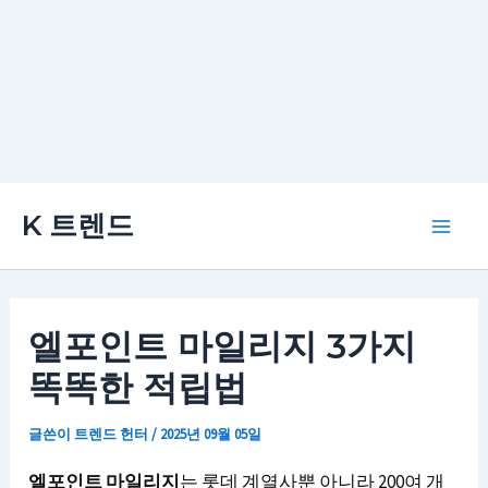
콘
K 트렌드
텐
Main
츠
로
Men
건
엘포인트 마일리지 3가지
너
똑똑한 적립법
뛰
기
글쓴이
트렌드 헌터
/
2025년 09월 05일
엘포인트 마일리지
는 롯데 계열사뿐 아니라 200여 개