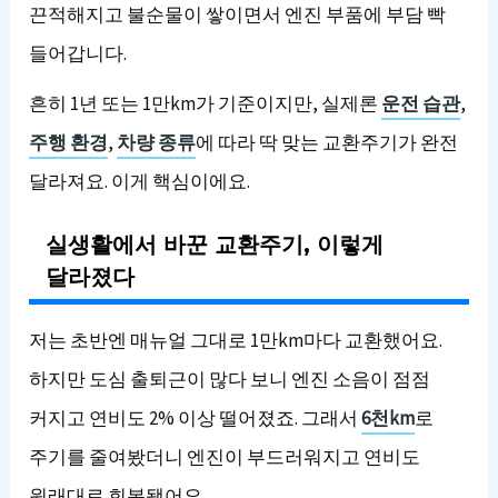
끈적해지고 불순물이 쌓이면서 엔진 부품에 부담 빡
들어갑니다.
흔히 1년 또는 1만km가 기준이지만, 실제론
운전 습관
,
주행 환경
,
차량 종류
에 따라 딱 맞는 교환주기가 완전
달라져요. 이게 핵심이에요.
실생활에서 바꾼 교환주기, 이렇게
달라졌다
저는 초반엔 매뉴얼 그대로 1만km마다 교환했어요.
하지만 도심 출퇴근이 많다 보니 엔진 소음이 점점
커지고 연비도 2% 이상 떨어졌죠. 그래서
6천km
로
주기를 줄여봤더니 엔진이 부드러워지고 연비도
원래대로 회복됐어요.