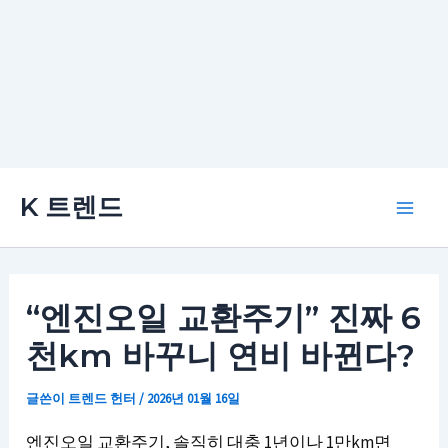
콘
K 트렌드
텐
Main
츠
로
Men
건
“엔진오일 교환주기” 진짜 6
너
천km 바꾸니 연비 바뀐다?
뛰
기
글쓴이
트렌드 헌터
/
2026년 01월 16일
엔진오일 교환주기, 솔직히 대충 1년이나 1만km면