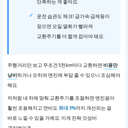
단축하는 게 좋아요.
운전 습관도 체크! 급가속·급제동이
잦으면 오일 열화가 빨라져
교환주기를 더 짧게 잡아야 돼요.
주행거리만 보고 무조건 5천km마다 교환하면
비용만
낭비
하거나 오히려 엔진에 부담 줄 수 있으니 조심해야
해요.
저처럼 내 차에 맞춰 교환주기를 조절하면 엔진음이
훨씬 조용해지고 연비도
최대 3%
까지 개선되는 걸
바로 느낄 수 있을 거예요. 이게 진짜 갓성비
관리법이죠.