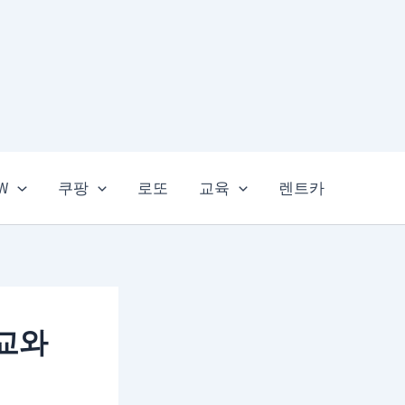
EW
쿠팡
로또
교육
렌트카
교와