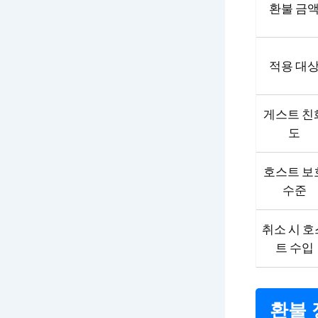
환불 금
적용 대
게스트 친
도
호스트 보
수준
취소 시 호
트 수입
환불 