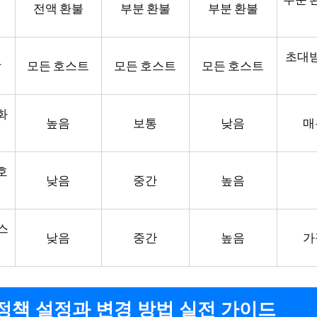
액
전액 환불
부분 환불
부분 환불
초대
상
모든 호스트
모든 호스트
모든 호스트
화
높음
보통
낮음
매
호
낮음
중간
높음
스
낮음
중간
높음
가
정책 설정과 변경 방법 실전 가이드