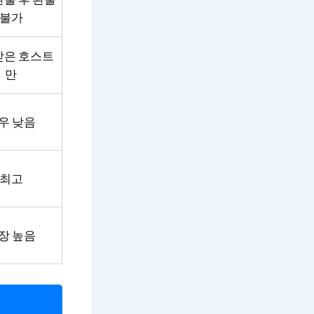
불가
받은 호스트
만
우 낮음
최고
장 높음