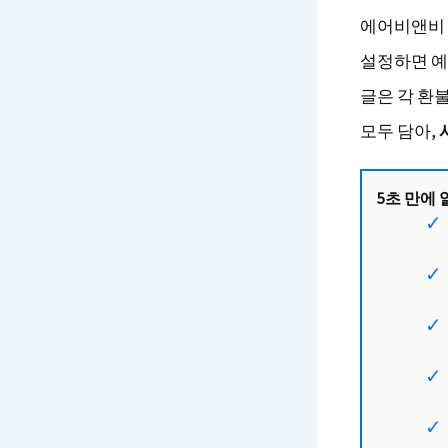
에어비앤비 
설정하면 예
글은 각 환
모두 담아,
5초 만에