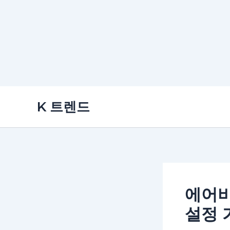
콘
K 트렌드
텐
츠
로
건
너
뛰
에어비
기
설정 