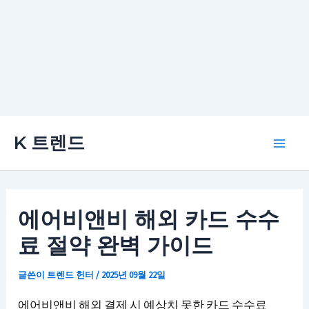
콘
K 트렌드
텐
Main
츠
로
Men
건
에어비앤비 해외 카드 수수
너
료 절약 완벽 가이드
뛰
기
글쓴이
트렌드 헌터
/
2025년 09월 22일
에어비앤비 해외 결제 시 예상치 못한 카드 수수료