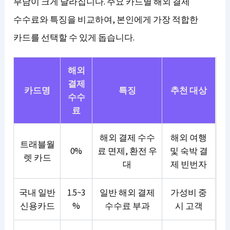
부담이 크게 달라집니다. 주요 카드별 해외 결제
수수료와 특징을 비교하여, 본인에게 가장 적합한
카드를 선택할 수 있게 돕습니다.
해외
결제
카드명
특징
추천 대상
수수
료
해외 결제 수수
해외 여행
트래블월
0%
료 면제, 환전 우
및 숙박 결
렛 카드
대
제 빈번자
국내 일반
1.5~3
일반 해외 결제
가성비 중
신용카드
%
수수료 부과
시 고객