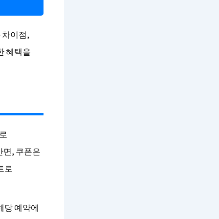
 차이점,
한 혜택을
드로
반면, 쿠폰은
트로
해당 예약에