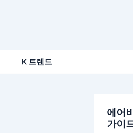
콘
K 트렌드
텐
츠
로
건
너
뛰
에어비
기
가이