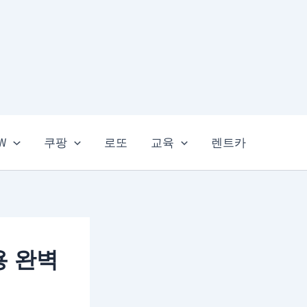
EW
쿠팡
로또
교육
렌트카
용 완벽