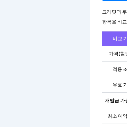
크레딧과 쿠폰
항목을 비교
비교 
가격(할
적용 
유효 
재발급 가
최소 예약