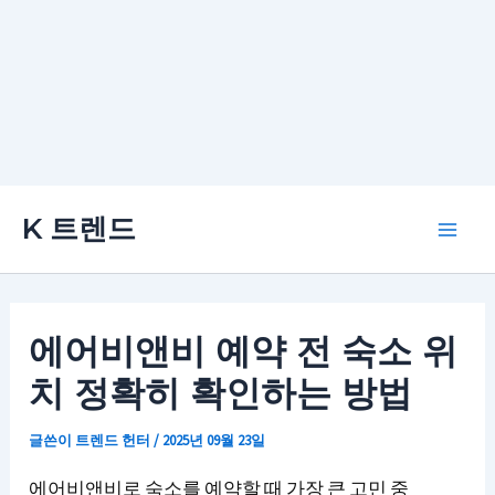
콘
K 트렌드
텐
Main
츠
로
Men
건
에어비앤비 예약 전 숙소 위
너
치 정확히 확인하는 방법
뛰
기
글쓴이
트렌드 헌터
/
2025년 09월 23일
에어비앤비로 숙소를 예약할 때 가장 큰 고민 중